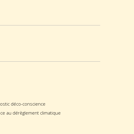
nostic déco-conscience
ace au dérèglement climatique