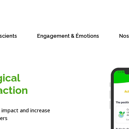
scients
Engagement & Émotions
Nos 
ical
action
e impact and increase
hers